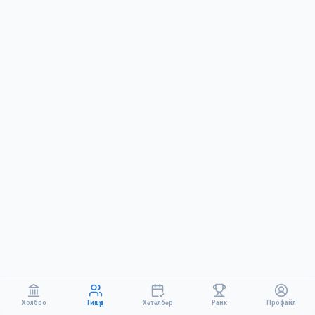
Холбоо
Гишүүд
Хөтөлбөр
Ранк
Профайл