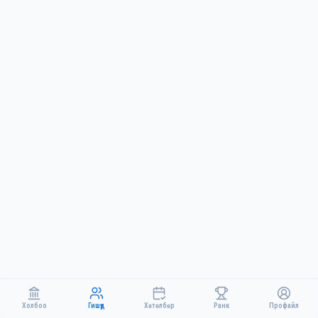
Холбоо
Гишүүд
Хөтөлбөр
Ранк
Профайл