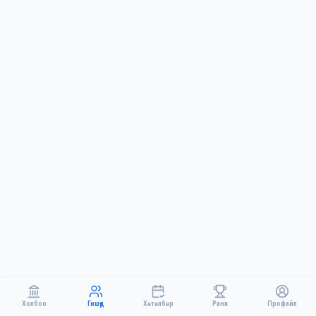
Холбоо
Гишүүд
Хөтөлбөр
Ранк
Профайл