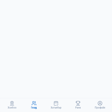
Холбоо
Гишүүд
Хөтөлбөр
Ранк
Профайл