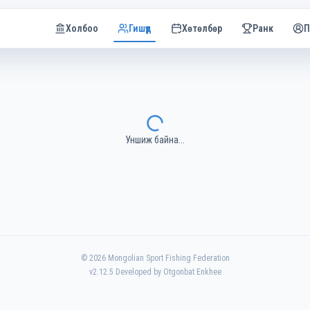
Холбоо
Гишүүд
Хөтөлбөр
Ранк
П
Уншиж байна...
©
2026
Mongolian Sport Fishing Federation
v
2.12.5
Developed by Otgonbat Enkhee