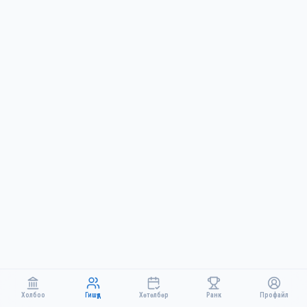
Холбоо
Гишүүд
Хөтөлбөр
Ранк
Профайл