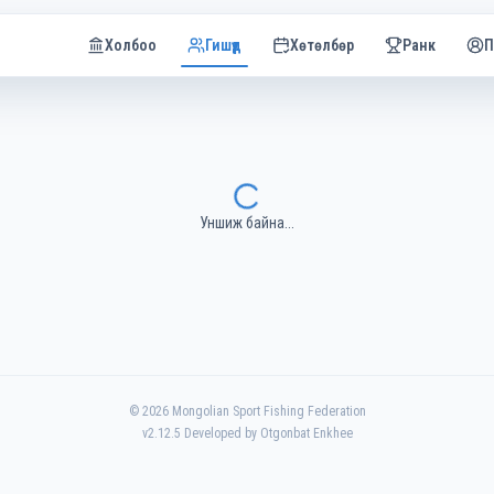
Холбоо
Гишүүд
Хөтөлбөр
Ранк
П
Уншиж байна...
©
2026
Mongolian Sport Fishing Federation
v
2.12.5
Developed by Otgonbat Enkhee