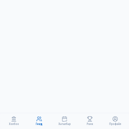
Холбоо
Гишүүд
Хөтөлбөр
Ранк
Профайл