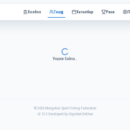
Холбоо
Гишүүд
Хөтөлбөр
Ранк
П
Уншиж байна...
©
2026
Mongolian Sport Fishing Federation
v
2.12.5
Developed by Otgonbat Enkhee