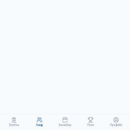
Холбоо
Гишүүд
Хөтөлбөр
Ранк
Профайл