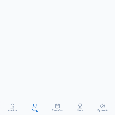
Холбоо
Гишүүд
Хөтөлбөр
Ранк
Профайл