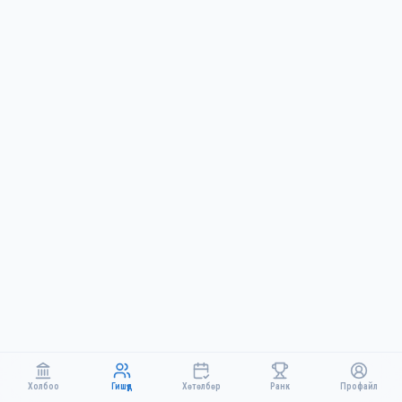
Холбоо
Гишүүд
Хөтөлбөр
Ранк
Профайл